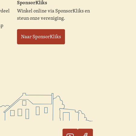
SponsorKliks
rdeel
Winkel online via SponsorKliks en
steun onze vereniging.
ap
Naar SponsorKliks