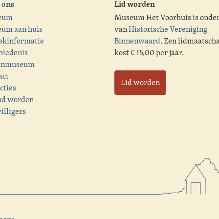
 ons
Lid worden
eum
Museum Het Voorhuis is onde
um aan huis
van
Historische Vereniging
ekinformatie
Binnenwaard
. Een lidmaatsch
hiedenis
kost € 15,00 per jaar.
enmuseum
act
Lid worden
cties
nd worden
illigers