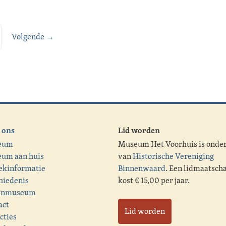
Volgende →
 ons
Lid worden
eum
Museum Het Voorhuis is onde
um aan huis
van
Historische Vereniging
ekinformatie
Binnenwaard
. Een lidmaatsch
hiedenis
kost € 15,00 per jaar.
enmuseum
act
Lid worden
cties