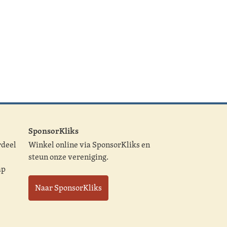
SponsorKliks
rdeel
Winkel online via SponsorKliks en
steun onze vereniging.
ap
Naar SponsorKliks