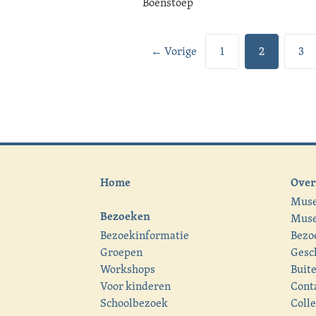
Boenstoep
← Vorige
1
2
3
Home
Over
Mus
Bezoeken
Muse
Bezoekinformatie
Bezo
Groepen
Gesc
Workshops
Buit
Voor kinderen
Cont
Schoolbezoek
Colle