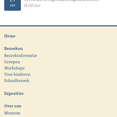
Binnenwaard Bakt
14.00 uur
SEP
Home
Bezoeken
Bezoekinformatie
Groepen
Workshops
Voor kinderen
Schoolbezoek
Exposities
Over ons
Museum